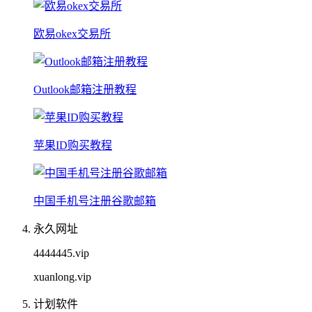
欧易okex交易所
Outlook邮箱注册教程
苹果ID购买教程
中国手机号注册谷歌邮箱
永久网址
4444445.vip
xuanlong.vip
计划软件