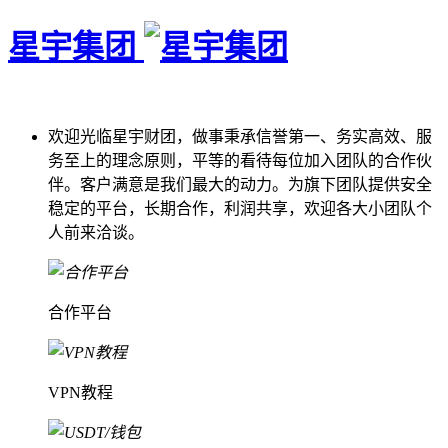
星宇集团
欢迎光临星宇财团，做事秉承信誉第一、务实高效、服
务至上的理念原则，平等的看待每位加入团队的合作伙
伴。客户满意是我们最大的动力。为旗下团队提供安全
稳定的平台，长期合作，利润共享，欢迎各大小团队个
人前来洽谈。
合作平台
VPN教程