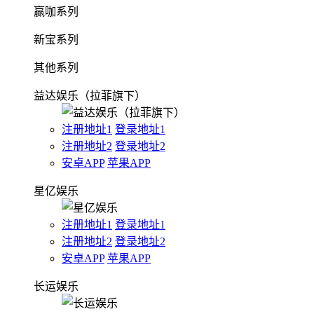
赢咖系列
新宝系列
其他系列
益达娱乐（拉菲旗下）
注册地址1
登录地址1
注册地址2
登录地址2
安卓APP
苹果APP
星亿娱乐
注册地址1
登录地址1
注册地址2
登录地址2
安卓APP
苹果APP
长运娱乐