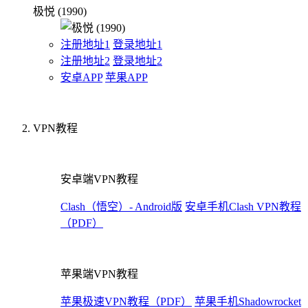
极悦 (1990)
注册地址1
登录地址1
注册地址2
登录地址2
安卓APP
苹果APP
VPN教程
安卓端VPN教程
Clash（悟空）- Android版
安卓手机Clash VPN教程
（PDF）
苹果端VPN教程
苹果极速VPN教程（PDF）
苹果手机Shadowrocket