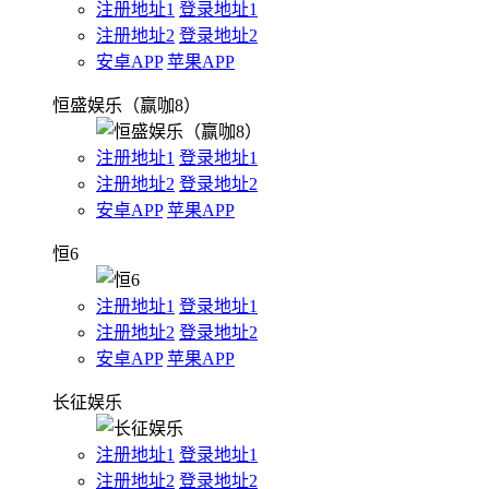
注册地址1
登录地址1
注册地址2
登录地址2
安卓APP
苹果APP
恒盛娱乐（赢咖8）
注册地址1
登录地址1
注册地址2
登录地址2
安卓APP
苹果APP
恒6
注册地址1
登录地址1
注册地址2
登录地址2
安卓APP
苹果APP
长征娱乐
注册地址1
登录地址1
注册地址2
登录地址2